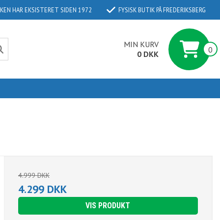
KEN HAR EKSISTERET SIDEN 1972
FYSISK BUTIK PÅ FREDERIKSBERG
MIN KURV
0
0 DKK
kler
Alle elcykler
ecykler
Giant Elcykler
ecykler
Kildemoes El-cykler
cykler
necykler
4.999 DKK
ler
4.299 DKK
ykler
ykler
VIS PRODUKT