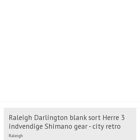
Carbon mountainbikes
Everton MTB cykler
Full suspension MTB
Giant MTB cykler
MBK MTB cykler
Rivette MTB
Børne mountainbikes
Conway MTB cykler
Raleigh Darlington blank sort Herre 3
indvendige Shimano gear - city retro
Raleigh