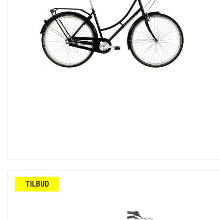
København Herrecykler
Viva damecykler
Centurion Damecykler
København Damecykler
Liv / Giant damecykler
MBK damecykler
TILBUD