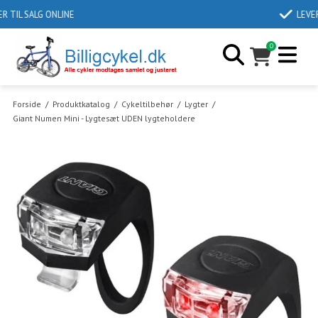
LEVERINGSTID 2-6 DAGE
0
Forside
/
Produktkatalog
/
Cykeltilbehør
/
Lygter
/
Giant Numen Mini - Lygtesæt UDEN lygteholdere