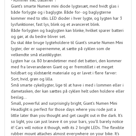
- Kommer inkl. batterier !
Giant's smarte Numen mini diode lygtesæt, med hvidt glas i
både forlygte og i baglygte. Både for- og baglygterne
kommer med to stks. LED dioder i hver lygte, og lygten har 3
lysfunktioner, fast lys, blink og et avanceret blink.
Både forlygten og baglygten kan blinke, hvilket sparer batteri
og gør, at du bedre bliver set.
Du skal ikke bruge lygteholdere til Giant's smarte Numen Mini
lygter, der er supernemme, at sætte på cyklen som de
velkendte små elastiklygter.
Lygten har ca. 80 brændetimer med det batteri, den kommer
med fra leverandøren Giant og er fremstillet i et meget
holdbart og slidstærkt materiale og er lavet i flere farver:
Sort, hvid, grøn og lilla.
Små smarte cykellygter, lige til at have i med i lommen eller i
dametasken, der kan sættes på cyklen helt uden holdere eller
beslag...
Small, powerful and surprisingly bright, Giant's Numen Mini
Headlight is perfect for those days where you rode just a
little later than you thought and get caught out in the dark. It's
so light, you can just leave it on your bars, you'll barely notice
it! Cars will notice it though, with its 2 bright LEDs. The flexible
rubber mount attaches almost everywhere on your bike. It's