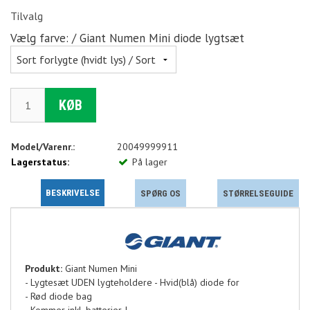
Tilvalg
Vælg farve: / Giant Numen Mini diode lygtsæt
KØB
Model/Varenr.:
20049999911
Lagerstatus:
På lager
BESKRIVELSE
SPØRG OS
STØRRELSEGUIDE
Produkt:
Giant Numen Mini
- Lygtesæt UDEN lygteholdere - Hvid(blå) diode for
- Rød diode bag