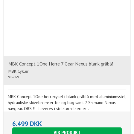
MBK Concept 1One Herre 7 Gear Nexus blank gråblå
MBK Cykler
9052279
MBK Concept 1One herrecykel i blank gråblå med aluminiumsstel,
hydrauliske skivebremser for og bag samt 7 Shimano Nexus
navgear. OBS !! - Leveres i stelstørrelserne:...
6.499 DKK
VIS PRODUKT