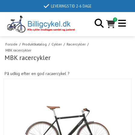
LEVERINGSTID 2-6 DAGE
0
Forside
/
Produktkatalog
/
Cykler
/
Racercykler
/
MBK racercykler
MBK racercykler
På udkig efter en god racaercykel ?