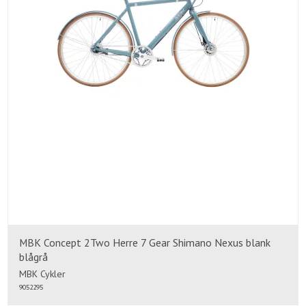
MBK Concept 2Two Herre 7 Gear Shimano Nexus blank
blågrå
MBK Cykler
9052295