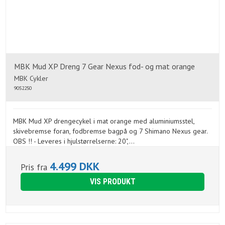
MBK Mud XP Dreng 7 Gear Nexus fod- og mat orange
MBK Cykler
9052250
MBK Mud XP drengecykel i mat orange med aluminiumsstel,
skivebremse foran, fodbremse bagpå og 7 Shimano Nexus gear.
OBS !! - Leveres i hjulstørrelserne: 20",...
4.499 DKK
Pris fra
VIS PRODUKT