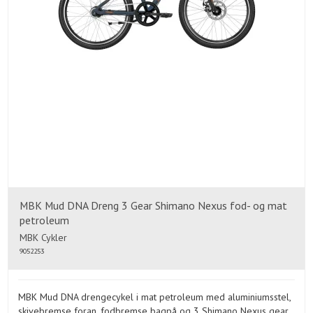
MBK Mud DNA Dreng 3 Gear Shimano Nexus fod- og mat
petroleum
MBK Cykler
9052253
MBK Mud DNA drengecykel i mat petroleum med aluminiumsstel,
skivebremse foran, fodbremse bagpå og 3 Shimano Nexus gear.