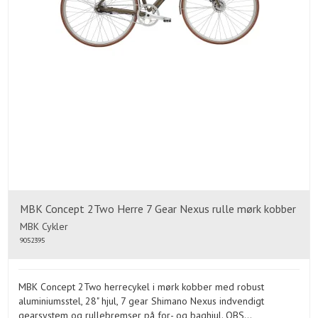
MBK Concept 2Two Herre 7 Gear Nexus rulle mørk kobber
MBK Cykler
9052395
MBK Concept 2Two herrecykel i mørk kobber med robust
aluminiumsstel, 28" hjul, 7 gear Shimano Nexus indvendigt
gearsystem og rullebremser på for- og baghjul. OBS...