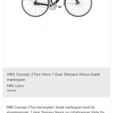
MBK Concept 2Two Herre 7 Gear Shimano Nexus blank
mørkegrøn
MBK Cykler
9052194
MBK Concept 2Two herrecykel i blank mørkegrøn med let
aluminiumsstel, 7 gear Shimano Nexus og rullebremser både for