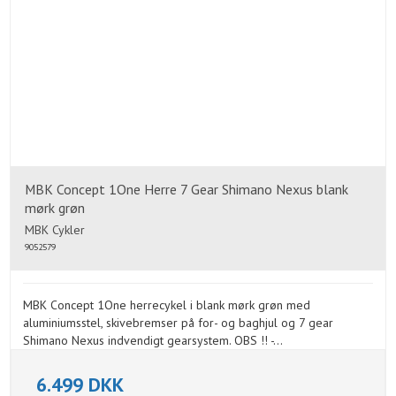
MBK Concept 1One Herre 7 Gear Shimano Nexus blank
mørk grøn
MBK Cykler
9052579
MBK Concept 1One herrecykel i blank mørk grøn med
aluminiumsstel, skivebremser på for- og baghjul og 7 gear
Shimano Nexus indvendigt gearsystem. OBS !! -...
6.499 DKK