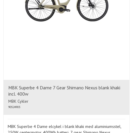
MBK Superbe 4 Dame 7 Gear Shimano Nexus blank khaki
incl. 400w
MBK Cykler
90524903
MBK Superbe 4 Dame elcykel i blank khaki med aluminiumsstel,
250W centermotor, 400Wh batteri, 7 gear Shimano Nexus,