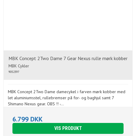
MBK Concept 2Two Dame 7 Gear Nexus rulle mørk kobber
MBK Cykler
9052397
MBK Concept 2Two Dame damecykel i farven mørk kobber med
let aluminiumsstel, rullebremser på for- og baghjul samt 7
Shimano Nexus gear. OBS !! -...
6.799 DKK
VIS PRODUKT