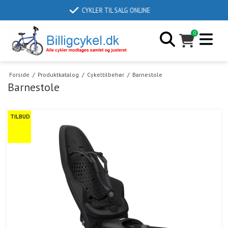
LEVERINGSTID 2-6 DAGE
0
Forside
/
Produktkatalog
/
Cykeltilbehør
/
Barnestole
Barnestole
TILBUD