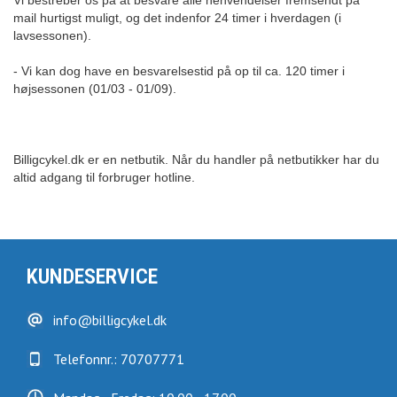
Vi bestreber os på at besvare alle henvendelser fremsendt på
mail hurtigst muligt, og det indenfor 24 timer i hverdagen (i
lavsessonen).
- Vi kan dog have en besvarelsestid på op til ca. 120 timer i
højsessonen (01/03 - 01/09).
Billigcykel.dk er en netbutik. Når du handler på netbutikker har du
altid adgang til forbruger hotline.
KUNDESERVICE
info@billigcykel.dk
Telefonnr.: 70707771