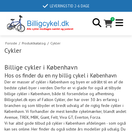
LEVERINGSTID 2-6 DAGE
0
Forside
/
Produktkatalog
/
Cykler
Cykler
Billige cykler i København
Hos os finder du en ny billig cykel i København
Der er masser af cykler i København og byen er udråbt til en af de
bedste cykel-byer i verden. Derfor er vi glade for også at tilbyde
billige cykler i København, både til forsendelse og afhentning.
Billigcykel.dk ejes af Falkon Cykler, der har over 30 års erfaring i
branchen og som tilbyder et bredt udvalg af de rigtig fede cykler i
København. Vi forhandler de mest kendte cykelmærker, blandt andet:
Avenue, TREK, MBK, Giant, Felt, Viva GT, Everton, Forza.
Vi har altid gode tilbud på cykler i København afdelingen - som også
kan ses online. Her finder du også sidste års modeller på udsalg. Du