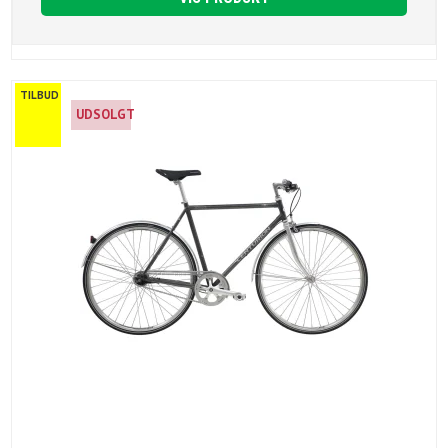
TILBUD
UDSOLGT