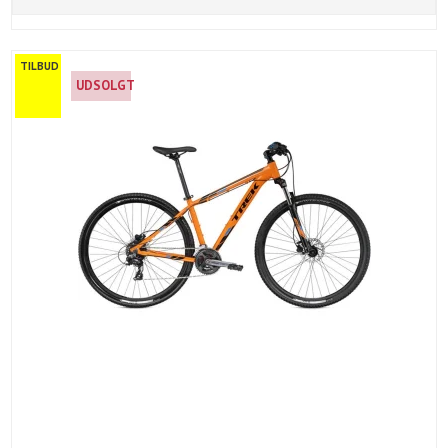
TILBUD
UDSOLGT