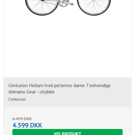
Centurion Helium hvid perlemor dame 7 indvendige
shimano Gear - citybike
Centurion
6.499 DKK
4.599 DKK
VIS PRODUKT