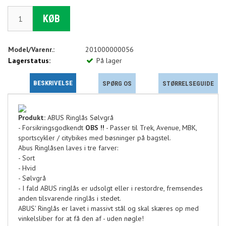
KØB
Model/Varenr.:
201000000056
Lagerstatus:
På lager
BESKRIVELSE
SPØRG OS
STØRRELSEGUIDE
Produkt:
ABUS Ringlås Sølvgrå
- Forsikringsgodkendt
OBS !!
- Passer til Trek, Avenue, MBK,
sportscykler / citybikes med bøsninger på bagstel.
Abus Ringlåsen laves i tre farver:
- Sort
- Hvid
- Sølvgrå
- I fald ABUS ringlås er udsolgt eller i restordre, fremsendes
anden tilsvarende ringlås i stedet.
ABUS' Ringlås er lavet i massivt stål og skal skæres op med
vinkelsliber for at få den af - uden nøgle!