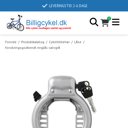
LEVERINGSTID 2-6 DAGE
0
Forside
/
Produktkatalog
/
Cykeltilbehør
/
Låse
/
forsikringsgodkendt ringlås sølvgrå