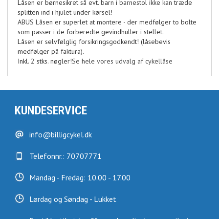
Låsen er børnesikret så evt. barn i barnestol ikke kan træde
splitten ind i hjulet under kørsel!
ABUS Låsen er superlet at montere - der medfølger to bolte
som passer i de forberedte gevindhuller i stellet.
Låsen er selvfølglig forsikringsgodkendt! (låsebevis
medfølger på faktura).
Inkl. 2 stks. nøgler!
Se hele vores udvalg af cykellåse
KUNDESERVICE
info@billigcykel.dk
Telefonnr.: 70707771
Mandag - Fredag: 10.00 - 17.00
Lørdag og Søndag - Lukket