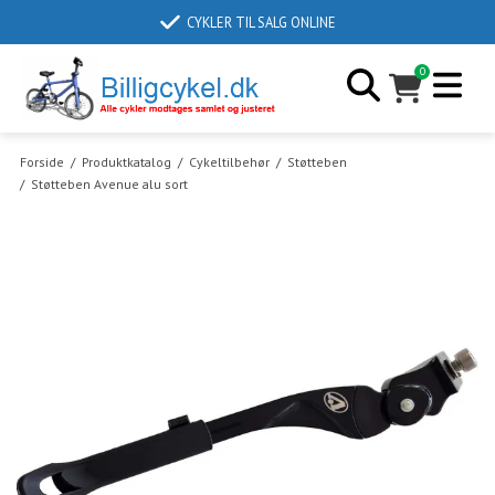
CYKLER TIL SALG ONLINE
0
Forside
/
Produktkatalog
/
Cykeltilbehør
/
Støtteben
/
Støtteben Avenue alu sort