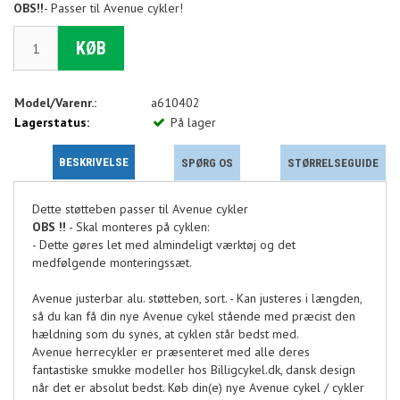
OBS!!
- Passer til Avenue cykler!
KØB
Model/Varenr.:
a610402
Lagerstatus:
På lager
BESKRIVELSE
SPØRG OS
STØRRELSEGUIDE
Dette støtteben passer til Avenue cykler
OBS !!
- Skal monteres på cyklen:
- Dette gøres let med almindeligt værktøj og det
medfølgende monteringssæt.
Avenue justerbar alu. støtteben, sort. - Kan justeres i længden,
så du kan få din nye Avenue cykel stående med præcist den
hældning som du synes, at cyklen står bedst med.
Avenue herrecykler er præsenteret med alle deres
fantastiske smukke modeller hos Billigcykel.dk, dansk design
når det er absolut bedst. Køb din(e) nye Avenue cykel / cykler