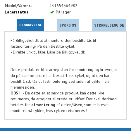
Model/Varenr.:
231654564982
Lagerstatus:
På lager
BESKRIVELSE
SPØRG OS
STØRRELSEGUIDE
Få Billigcykel.dk til at montere den bestilte lås til
fastmontering.- På den bestilte cykel.
- Direkte link til låse:
Låse på Billigcykel.dk
Dette produkt er blot arbejdsløn for montering og kræver, at
du på samme ordre har bestilt 1 stk. cykel, og til den har
bestilt 1 stk. lås til fastmontering ved siden af cyklen, via
hjemmesiden.
OBS !!
- Da dette er et service produkt, kan dette ikke
returneres, da arbejdet allerede er udført. Der skal derimod
betales for
afmontering
af delen/låsen, som er blevet
monteret på cyklen, hvis cyklen returneres !