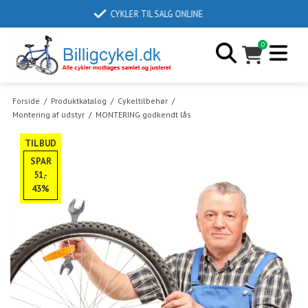
LEVERINGSTID 2-6 DAGE
0
Forside
/
Produktkatalog
/
Cykeltilbehør
/
Montering af udstyr
/
MONTERING godkendt lås
TILBUD
SPAR
51,-
43%