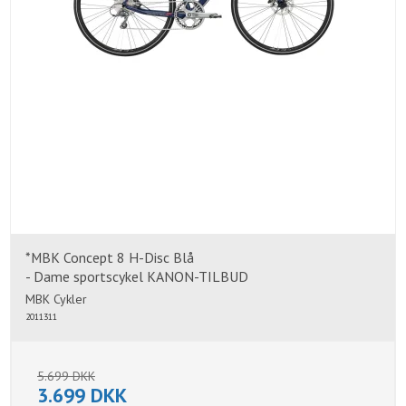
*MBK Concept 8 H-Disc Blå
- Dame sportscykel KANON-TILBUD
MBK Cykler
2011311
5.699 DKK
3.699 DKK