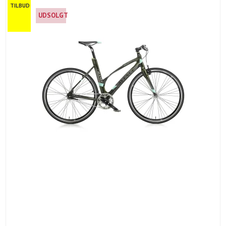
TILBUD
UDSOLGT