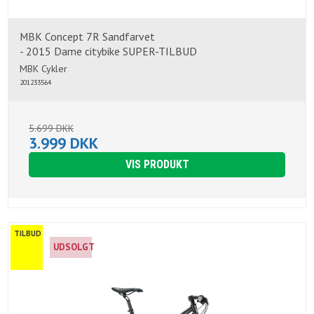
MBK Concept 7R Sandfarvet
- 2015 Dame citybike SUPER-TILBUD
MBK Cykler
201233564
5.699 DKK
3.999 DKK
VIS PRODUKT
TILBUD
UDSOLGT