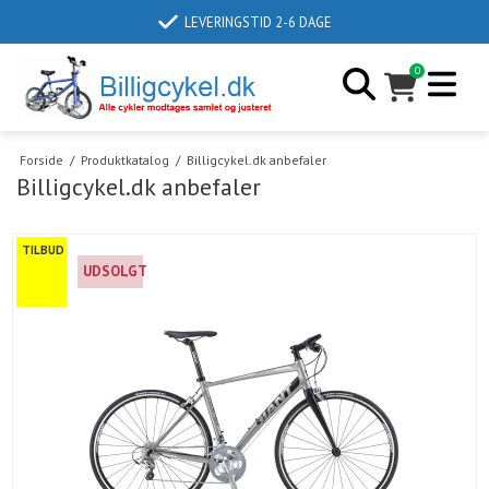
LEVERINGSTID 2-6 DAGE
0
Forside
/
Produktkatalog
/
Billigcykel.dk anbefaler
Billigcykel.dk anbefaler
TILBUD
UDSOLGT