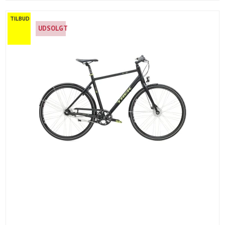
TILBUD
UDSOLGT