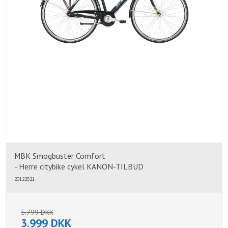
MBK Smogbuster Comfort
- Herre citybike cykel KANON-TILBUD
20122521
5.799 DKK
3.999 DKK