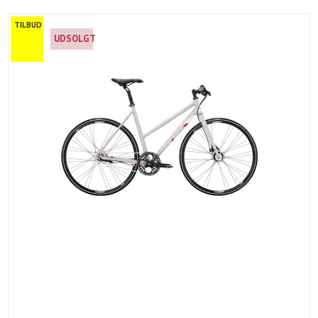
TILBUD
UDSOLGT