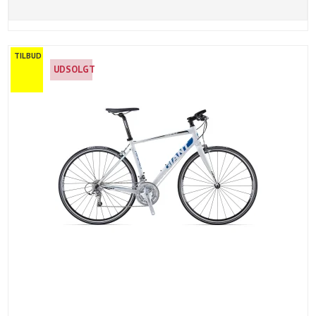
TILBUD
UDSOLGT