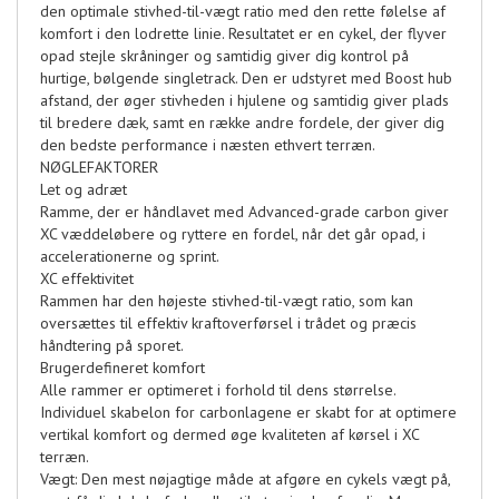
den optimale stivhed-til-vægt ratio med den rette følelse af
komfort i den lodrette linie. Resultatet er en cykel, der flyver
opad stejle skråninger og samtidig giver dig kontrol på
hurtige, bølgende singletrack. Den er udstyret med Boost hub
afstand, der øger stivheden i hjulene og samtidig giver plads
til bredere dæk, samt en række andre fordele, der giver dig
den bedste performance i næsten ethvert terræn.
NØGLEFAKTORER
Let og adræt
Ramme, der er håndlavet med Advanced-grade carbon giver
XC væddeløbere og ryttere en fordel, når det går opad, i
accelerationerne og sprint.
XC effektivitet
Rammen har den højeste stivhed-til-vægt ratio, som kan
oversættes til effektiv kraftoverførsel i trådet og præcis
håndtering på sporet.
Brugerdefineret komfort
Alle rammer er optimeret i forhold til dens størrelse.
Individuel skabelon for carbonlagene er skabt for at optimere
vertikal komfort og dermed øge kvaliteten af kørsel i XC
terræn.
Vægt: Den mest nøjagtige måde at afgøre en cykels vægt på,