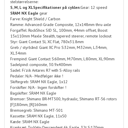
stelstørrelserne:
S, M, L og XL
Specifikationer på cyklen:
Gear: 12 speed
SRAM NX Eagle
gear
Farve: Knight Shield / Carbon
Ramme: Advanced-Grade Composite, 12x148mm thru-axle
Forgaffel: RockShox SID SL, 100mm, 44mm offset, Boost
15x110mm Maxle Stealth, tapered steerer, remote lockout
Styr: Giant Contact SL XC Flat, 780x31.8mm
Greb / styrbånd: Giant XC Pro S:32mm, M:32mm, L:34mm,
XL:34mm
Frempind: Giant Contact S:60mm, M:70mm, L:80mm, XL:90mm
Sadelpind: composite, 30.9x400mm
Sadel: Fi'zi:k Antares R7 with S-Alloy rails
Pedaler: N/A - Medfølger ikke !
Skiftegreb: SRAM NX Eagle, 1x12
Forskifter: N/A - Ingen forskifter !
Bagskifter: SRAM NX Eagle
Bremser: Shimano BR-MT500, hydraulic, Shimano RT-56 rotors
[F]180mm, [R]160mm
Bremsegreb: Shimano MT-501
Kassette: SRAM NX Eagle, 11x50
Kæde: SRAM NX Eagle
Kranksæt: TruVativ Descendent 6k, Eagle, 32t S:170mm,