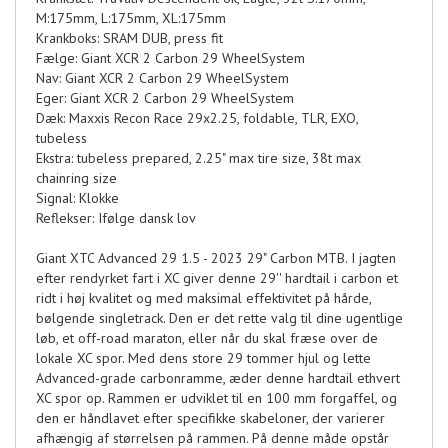
M:175mm, L:175mm, XL:175mm
Krankboks: SRAM DUB, press fit
Fælge: Giant XCR 2 Carbon 29 WheelSystem
Nav: Giant XCR 2 Carbon 29 WheelSystem
Eger: Giant XCR 2 Carbon 29 WheelSystem
Dæk: Maxxis Recon Race 29x2.25, foldable, TLR, EXO,
tubeless
Ekstra: tubeless prepared, 2.25" max tire size, 38t max
chainring size
Signal: Klokke
Reflekser: Ifølge dansk lov
Giant XTC Advanced 29 1.5 - 2023 29" Carbon MTB. I jagten
efter rendyrket fart i XC giver denne 29'' hardtail i carbon et
ridt i høj kvalitet og med maksimal effektivitet på hårde,
bølgende singletrack. Den er det rette valg til dine ugentlige
løb, et off-road maraton, eller når du skal fræse over de
lokale XC spor. Med dens store 29 tommer hjul og lette
Advanced-grade carbonramme, æder denne hardtail ethvert
XC spor op. Rammen er udviklet til en 100 mm forgaffel, og
den er håndlavet efter specifikke skabeloner, der varierer
afhængig af størrelsen på rammen. På denne måde opstår