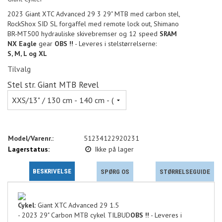
2023 Giant XTC Advanced 29 3 29" MTB med carbon stel,
RockShox SID SL forgaffel med remote lock out, Shimano
BR-MT500 hydrauliske skivebremser og 12 speed
SRAM
NX Eagle
gear
OBS !!
- Leveres i stelstørrelserne:
S, M, L og XL
Tilvalg
Stel str. Giant MTB Revel
Model/Varenr.:
51234122920231
Lagerstatus:
Ikke på lager
BESKRIVELSE
SPØRG OS
STØRRELSEGUIDE
Cykel:
Giant XTC Advanced 29 1.5
- 2023 29" Carbon MTB cykel TILBUD
OBS !!
- Leveres i