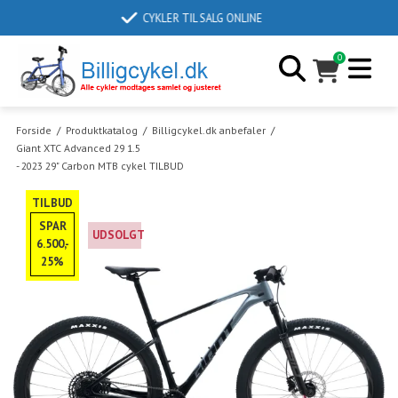
LEVERINGSTID 2-6 DAGE
0
Forside
/
Produktkatalog
/
Billigcykel.dk anbefaler
/
Giant XTC Advanced 29 1.5
- 2023 29" Carbon MTB cykel TILBUD
TILBUD
SPAR
UDSOLGT
6.500,-
25%