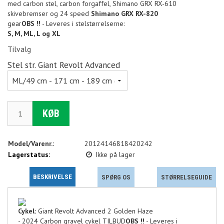
med carbon stel, carbon forgaffel, Shimano GRX RX-610
skivebremser og 24 speed
Shimano GRX RX-820
gear
OBS !!
- Leveres i stelstørrelserne:
S, M, ML, L og XL
Tilvalg
Stel str. Giant Revolt Advanced
KØB
Model/Varenr.:
20124146818420242
Lagerstatus:
Ikke på lager
BESKRIVELSE
SPØRG OS
STØRRELSEGUIDE
Cykel:
Giant Revolt Advanced 2 Golden Haze
- 2024 Carbon gravel cykel TILBUD
OBS !!
- Leveres i