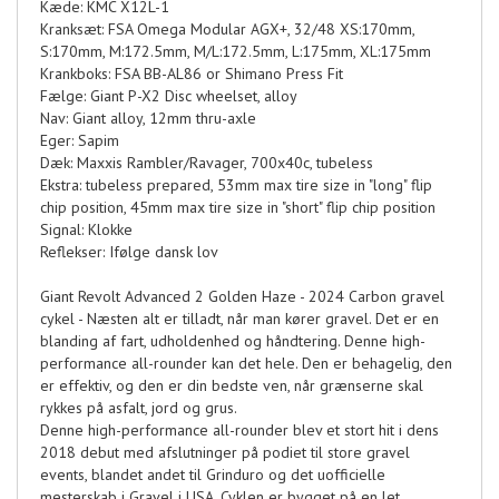
Kæde: KMC X12L-1
Kranksæt: FSA Omega Modular AGX+, 32/48 XS:170mm,
S:170mm, M:172.5mm, M/L:172.5mm, L:175mm, XL:175mm
Krankboks: FSA BB-AL86 or Shimano Press Fit
Fælge: Giant P-X2 Disc wheelset, alloy
Nav: Giant alloy, 12mm thru-axle
Eger: Sapim
Dæk: Maxxis Rambler/Ravager, 700x40c, tubeless
Ekstra: tubeless prepared, 53mm max tire size in "long" flip
chip position, 45mm max tire size in "short" flip chip position
Signal: Klokke
Reflekser: Ifølge dansk lov
Giant Revolt Advanced 2 Golden Haze - 2024 Carbon gravel
cykel - Næsten alt er tilladt, når man kører gravel. Det er en
blanding af fart, udholdenhed og håndtering. Denne high-
performance all-rounder kan det hele. Den er behagelig, den
er effektiv, og den er din bedste ven, når grænserne skal
rykkes på asfalt, jord og grus.
Denne high-performance all-rounder blev et stort hit i dens
2018 debut med afslutninger på podiet til store gravel
events, blandet andet til Grinduro og det uofficielle
mesterskab i Gravel i USA. Cyklen er bygget på en let