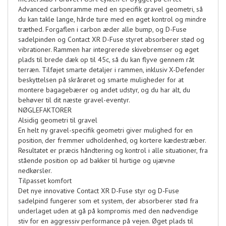
Advanced carbonramme med en specifik gravel geometri, så
du kan takle lange, hårde ture med en øget kontrol og mindre
træthed. Forgaflen i carbon æder alle bump, og D-Fuse
sadelpinden og Contact XR D-Fuse styret absorberer stød og
vibrationer. Rammen har integrerede skivebremser og øget
plads til brede dæk op til 45c, så du kan flyve gennem råt
terræn. Tilføjet smarte detaljer i rammen, inklusiv X-Defender
beskyttelsen på skrårøret og smarte muligheder for at
montere bagagebærer og andet udstyr, og du har alt, du
behøver til dit næste gravel-eventyr.
NØGLEFAKTORER
Alsidig geometri til gravel
En helt ny gravel-specifik geometri giver mulighed for en
position, der fremmer udholdenhed, og kortere kædestræber.
Resultatet er præcis håndtering og kontrol i alle situationer, fra
stående position op ad bakker til hurtige og ujævne
nedkørsler.
Tilpasset komfort
Det nye innovative Contact XR D-Fuse styr og D-Fuse
sadelpind fungerer som et system, der absorberer stød fra
underlaget uden at gå på kompromis med den nødvendige
stiv for en aggressiv performance på vejen. Øget plads til