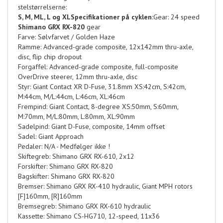
stelstørrelserne:
S, M, ML, L og XL
Specifikationer på cyklen:
Gear: 24 speed
Shimano GRX RX-820
gear
Farve: Sølvfarvet / Golden Haze
Ramme: Advanced-grade composite, 12x142mm thru-axle,
disc, flip chip dropout
Forgaffel: Advanced-grade composite, full-composite
OverDrive steerer, 12mm thru-axle, disc
Styr: Giant Contact XR D-Fuse, 31.8mm XS:42cm, S:42cm,
M:44cm, M/L:44cm, L:46cm, XL:46cm
Frempind: Giant Contact, 8-degree XS:50mm, S:60mm,
M:70mm, M/L:80mm, L:80mm, XL:90mm
Sadelpind: Giant D-Fuse, composite, 14mm offset
Sadel: Giant Approach
Pedaler: N/A - Medfølger ikke !
Skiftegreb: Shimano GRX RX-610, 2x12
Forskifter: Shimano GRX RX-820
Bagskifter: Shimano GRX RX-820
Bremser: Shimano GRX RX-410 hydraulic, Giant MPH rotors
[F]160mm, [R]160mm
Bremsegreb: Shimano GRX RX-610 hydraulic
Kassette: Shimano CS-HG710, 12-speed, 11x36