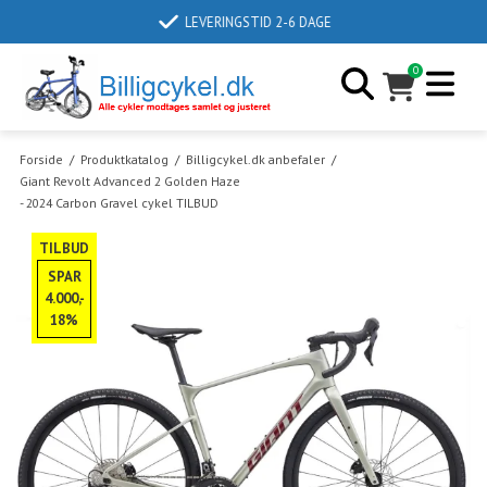
LEVERINGSTID 2-6 DAGE
0
Forside
/
Produktkatalog
/
Billigcykel.dk anbefaler
/
Giant Revolt Advanced 2 Golden Haze
- 2024 Carbon Gravel cykel TILBUD
TILBUD
SPAR
4.000,-
18%